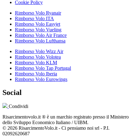
Cookie Policy
Rimborso Volo Ryanair
Rimborso Volo ITA
Rimborso Volo Easyjet
Rimborso Volo Vueling
Rimborso Volo Air France
Rimborso Volo Lufthansa
Rimborso Volo Wizz Air
Rimborso Volo Volotea
Rimborso Volo KLM
Rimborso Volo Tap Portugal
Rimborso Volo Iberia
Rimborso Volo Eurowings
Social
Condividi
Risarcimentovolo.it ® è un marchio registrato presso il Ministero
dello Sviluppo Economico Italiano / UIBM.
© 2026 RisarcimentoVolo.it - Ci pensiamo noi srl - P.I.
02092620687