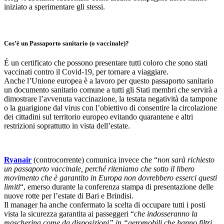
iniziato a sperimentare gli stessi.
Cos’è un Passaporto sanitario (o vaccinale)?
É un certificato che possono presentare tutti coloro che sono stati
vaccinati contro il Covid-19, per tornare a viaggiare.
Anche l’Unione europea è a lavoro per questo passaporto sanitario
un documento sanitario comune a tutti gli Stati membri che servirà a
dimostrare l’avvenuta vaccinazione, la testata negatività da tampone
o la guarigione dal virus con l’obiettivo di consentire la circolazione
dei cittadini sul territorio europeo evitando quarantene e altri
restrizioni soprattutto in vista dell’estate.
Ryanair
(controcorrente) comunica invece che “
non sarà richiesto
un passaporto vaccinale, perché riteniamo che sotto il libero
movimento che è garantito in Europa non dovrebbero esserci questi
limiti
“, emerso durante la conferenza stampa di presentazione delle
nuove rotte per l’estate di Bari e Brindisi.
Il manager ha anche confermato la scelta di occupare tutti i posti
vista la sicurezza garantita ai passeggeri “
che indosseranno la
mascherina come da disposizioni” in “aeromobili che hanno filtri